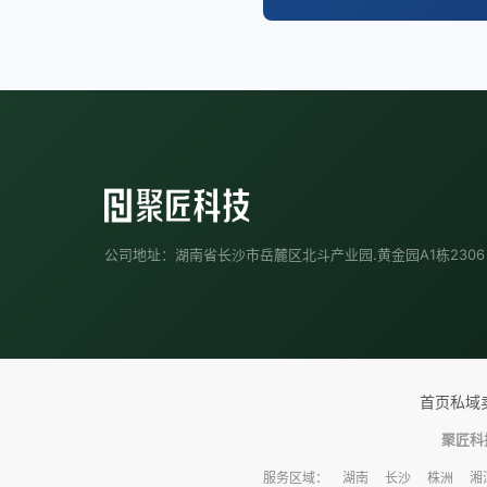
公司地址：湖南省长沙市岳麓区北斗产业园.黄金园A1栋2306
首页
私域
聚匠科
服务区域：
湖南
长沙
株洲
湘