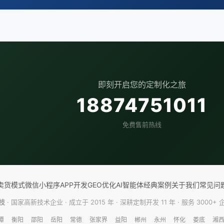
即刻开启您的定制化之旅
18874751011
免费售前热线
卖货模式
微信小程序
APP开发
GEO优化
AI智能体
经典案例
关于我们
常见问
技
· 国家高新技术企业 · 成立于 2015 年 · 深耕定制开发 11 年 · 服务 3000+
潭
衡阳
邵阳
岳阳
常德
张家界
益阳
郴州
永州
怀化
娄底
湘