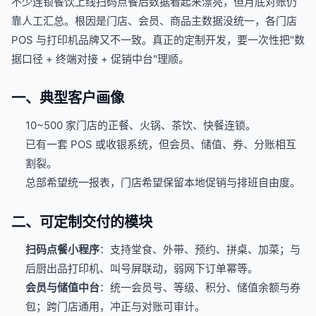
不少连锁餐饮上线扫码点餐后数据看起来漂亮，但月底对账仍
靠人工汇总。根因是门店、会员、商品主数据没统一，各门店
POS 与打印机品牌又不一致。真正的定制开发，要一次性把"数
据口径 + 终端对接 + 促销中台"理顺。
一、典型客户画像
10~500 家门店的正餐、火锅、茶饮、快餐连锁。
已有一套 POS 或收银系统，但会员、储值、券、分账相互
割裂。
总部希望统一报表，门店希望保留本地促销与排班自由度。
二、可定制交付的模块
扫码点餐小程序
：支持堂食、外带、预约、拼桌、加菜；与
后厨出品打印机、叫号屏联动，弱网下订单幂等。
会员与储值中台
：统一会员号、等级、积分、储值余额与券
包；跨门店通用，冲正与对账可审计。