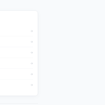
→
→
→
→
→
→