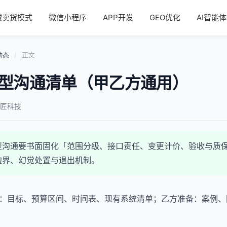
域卖货模式
微信小程序
APP开发
GEO优化
AI智能体
动态
/
正文
型沟通清单（甲乙方通用）
匠科技
型沟通要书面固化「范围分级、接口责任、变更计价、验收与质
边界、幻觉处置与退出机制。
：目标、预算区间、时间表、现有系统清单；乙方准备：案例、