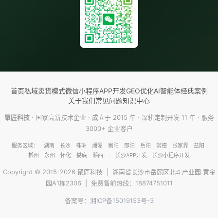
首页
私域卖货模式
微信小程序
APP开发
GEO优化
AI智能体
经典案例
关于我们
常见问题
知识中心
聚匠科技
· 国家高新技术企业 · 成立于 2015 年 · 深耕定制开发 11 年 · 服务
3000+ 企业客户
服务区域：
湖南
长沙
株洲
湘潭
衡阳
邵阳
岳阳
常德
张家界
益阳
郴州
永州
怀化
娄底
湘西
·
长沙APP开发
长沙小程序开发
Copyright © 2015-2026 聚匠科技 | 湖南省长沙市岳麓区北斗产业园.黄金
园A1栋2306 | 免费售前热线：
18874751011
备案号：
湘ICP备15019153号-3